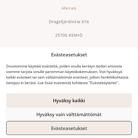
Idecan
Dragsfjärdintie 616
25700 KEMIÖ
Evästeasetukset
Kati-Anette Danielsson
Sivustomme käyttää evästeitä, joiden avulla kerätyn tiedon ansiosta
voimme tarjota sinulle paremman käyttökokemuksen. Voit hyväksyä
044-5555 704
kaikki evästeet tai vain välttämättömät evästeet, jolloin henkilökohtaisia
tietojasi ei kerätä. Lue lisää evästeistä kohdasta "Evästekäytäntö".
info@idecan.com
Hyväksy kaikki
© 2020 idecan.com
Hyväksy vain välttämättömät
Evästeasetukset