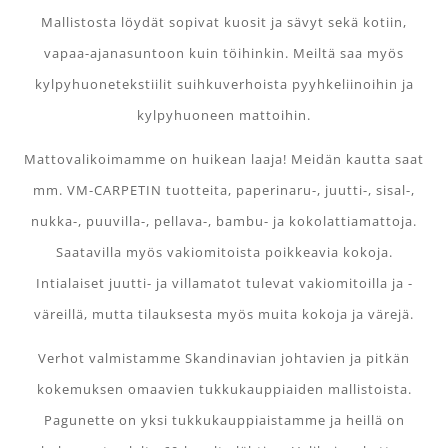
Mallistosta löydät sopivat kuosit ja sävyt sekä kotiin,
vapaa-ajanasuntoon kuin töihinkin. Meiltä saa myös
kylpyhuonetekstiilit suihkuverhoista pyyhkeliinoihin ja
kylpyhuoneen mattoihin.
Mattovalikoimamme on huikean laaja! Meidän kautta saat
mm. VM-CARPETIN tuotteita, paperinaru-, juutti-, sisal-,
nukka-, puuvilla-, pellava-, bambu- ja kokolattiamattoja.
Saatavilla myös vakiomitoista poikkeavia kokoja.
Intialaiset juutti- ja villamatot tulevat vakiomitoilla ja -
väreillä, mutta tilauksesta myös muita kokoja ja värejä.
Verhot valmistamme Skandinavian johtavien ja pitkän
kokemuksen omaavien tukkukauppiaiden mallistoista.
Pagunette on yksi tukkukauppiaistamme ja heillä on